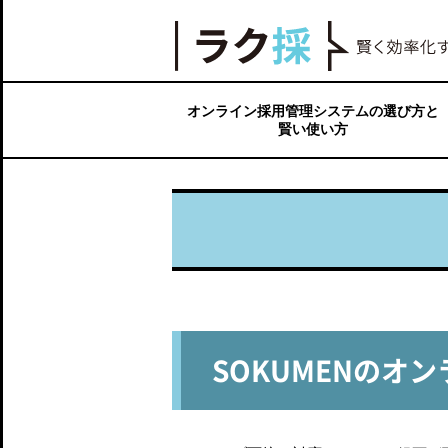
【ラク採】賢く効率化するオンライン採用ツールN
オンライン採用管理システムの選び方と
賢い使い方
オンライン採用における求人広告戦略
オンライン採用ツールには種類がある
よくある失敗や課題から学ぶ面接ツール
面接から採用までを短縮するオンライン
応募から面接日決定までのプロセスを短
求人媒体を含む、応募者情報を一元管理
オンライン採用業務を最適化するには？
の選び方
面接の仕組み
縮する仕組み
する仕組み
SOKUMENのオ