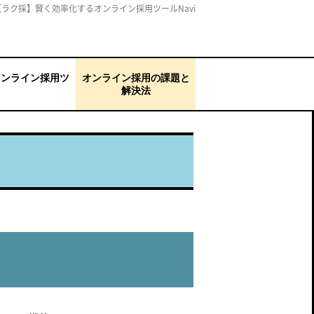
【ラク採】賢く効率化するオンライン採用ツールNavi
オンライン採用ツ
オンライン採用の課題と
解決法
キャリア）
ウド
シャトル）新卒採用
応募者を一元管理した
面接を効率化したい
選考のブレをなくした
ミスマッチを防ぎたい
選考辞退・内定辞退を
コミュニケーションが
説明会で思ったように
母集団形成ができない
録画面接を導入したい
通信トラブルに対応で
い
い
防ぎたい
とりづらい
反応が得られない
きない