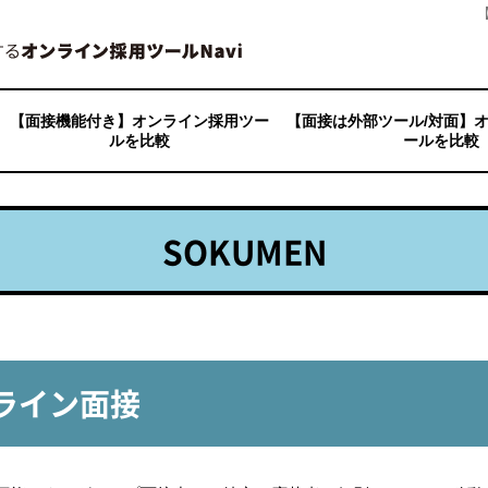
avi
»
【面接機能付き】オンライン採用ツールを比較
»
SOKUMEN
【面接機能付き】オンライン採用ツー
【面接は外部ツール/対面】
ルを比較
ールを比較
ApplyNow
ITSUMEN（イツメン）
インタビュー・オンデマンド
インタビューメーカー
ウェブメン
jinjerミーティング
SOKUMEN
どこでも面接
HireVue
バイオグラフ
HARUTAKA
ビズプラ採用管理
VIEWHUB
playse web面接
V-CUBE ミーティング
Movcube
i-web
AOL(アクセスオンライン)
AOLC（アクセスオンライン 
RPM
e2R PRO
エアリーフレッシャーズクラ
HR Analyst人材分析
HR PRIME
engage（エンゲージ）
CASTER BIZ recruiting
kintone（キントーン）
クラウドハウス採用
GoQ採用管理
採用一括かんりくん
ジョブオプ採用管理
ジョブカン
Jobギア採促
ジョブスイートキャリア
Smart Shuttle（スマート
Zohoリクルート
sonar ATS
next»
HERP Hire
HRMOS 採用
backcheck
HITO-Link リクルーティング
MyRefer
マッチングッド
MOCHICA
リクオプ
リクナビHRTech採用管理
Refcome
Reworks cloud
LePMOS（レプモス）
（SMP）
管理システム
SOKUMEN
ンライン面接