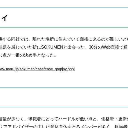
ョイ
供する同社では、離れた場所に住んでいて面接に来るのが難しいと
題を感じていた折にSOKUMENと出会った。30分のWeb面接で通
む点が一番の決め手となった。
/www.maru.jp/sokumen/case/case_gropjoy.php
）
信量が少なく、求職者にとってハードルが低い点と、価格帯・更新
キャリアアドバイザーの中には産休育休をとるメンバーが多く、担当