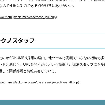
限なので柔軟に対応できる点が非常にありがたい。
www.maru.jp/sokumen/case/case_jaic.php
）
テクノスタッフ
のがSOKUMEN採用の理由。他ツールは高額でいらない機能も多か
いると感じた。URLを開くだけという簡単さが派遣スタッフにも受
用して関係部署と情報共有している。
/www.maru.jp/sokumen/case/case_sankyo-techno-staff.php
）