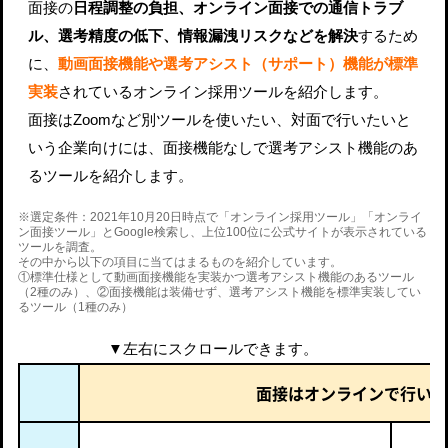
面接の
日程調整の負担、オンライン面接での通信トラブ
ル、選考精度の低下、情報漏洩リスクなどを解決
するため
に、
動画面接機能や選考アシスト（サポート）機能が標準
実装
されているオンライン採用ツールを紹介します。
面接はZoomなど別ツールを使いたい、対面で行いたいと
いう企業向けには、面接機能なしで選考アシスト機能のあ
るツールを紹介します。
※選定条件：2021年10月20日時点で「オンライン採用ツール」「オンライ
ン面接ツール」とGoogle検索し、上位100位に公式サイトが表示されている
ツールを調査。
その中から以下の項目に当てはまるものを紹介しています。
①標準仕様として動画面接機能を実装かつ選考アシスト機能のあるツール
（2種のみ）、②面接機能は装備せず、選考アシスト機能を標準実装してい
るツール（1種のみ）
▼左右にスクロールできます。
面接はオンラインで行いた