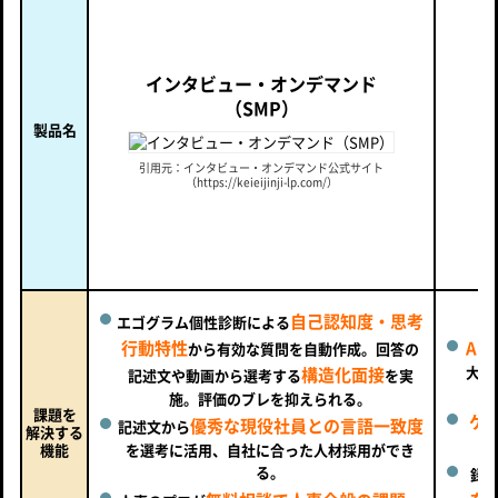
インタビュー・オンデマンド
（SMP）
製品名
引用元：インタビュー・オンデマンド公式サイト
（https://keieijinji-lp.com/）
（h
自己認知度・思考
エゴグラム個性診断による
行動特性
AI
から有効な質問を自動作成。回答の
大規
構造化面接
記述文や動画から選考する
を実
施。評価のブレを抑えられる。
課題を
ゲ
優秀な現役社員との言語一致度
記述文から
解決する
機能
を選考に活用、自社に合った人材採用ができ
る。
録