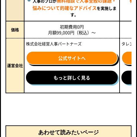
無料相談で人事全般の課題・
有
人事のプロが
悩みについて的確なアドバイス
を実施しま
す。
初期費用0円
価格
月額99,000円（税込）～
株式会社経営人事パートナーズ
タレン
公式サイトへ
運営会社
もっと詳しく見る
あわせて読みたいページ