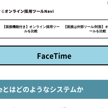
avi
»
採用に活用できるオンライン会議ツール
»
FaceTime
【面接機能付き】オンライン採用ツー
【面接は外部ツール/対面】
ルを比較
ールを比較
ApplyNow
ITSUMEN（イツメン）
インタビュー・オンデマンド
インタビューメーカー
ウェブメン
jinjerミーティング
SOKUMEN
どこでも面接
HireVue
バイオグラフ
HARUTAKA
ビズプラ採用管理
VIEWHUB
playse web面接
V-CUBE ミーティング
Movcube
i-web
AOL(アクセスオンライン)
AOLC（アクセスオンライン 
RPM
e2R PRO
エアリーフレッシャーズクラ
HR Analyst人材分析
HR PRIME
engage（エンゲージ）
CASTER BIZ recruiting
kintone（キントーン）
クラウドハウス採用
GoQ採用管理
採用一括かんりくん
ジョブオプ採用管理
ジョブカン
Jobギア採促
ジョブスイートキャリア
Smart Shuttle（スマート
Zohoリクルート
sonar ATS
next»
HERP Hire
HRMOS 採用
backcheck
HITO-Link リクルーティング
MyRefer
マッチングッド
MOCHICA
リクオプ
リクナビHRTech採用管理
Refcome
Reworks cloud
LePMOS（レプモス）
（SMP）
管理システム
FaceTime
imeとはどのようなシステムか