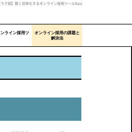
【ラク採】賢く効率化するオンライン採用ツールNavi
オンライン採用ツ
オンライン採用の課題と
解決法
キャリア）
ウド
シャトル）新卒採用
応募者を一元管理した
面接を効率化したい
選考のブレをなくした
ミスマッチを防ぎたい
選考辞退・内定辞退を
コミュニケーションが
説明会で思ったように
母集団形成ができない
録画面接を導入したい
通信トラブルに対応で
い
い
防ぎたい
とりづらい
反応が得られない
きない