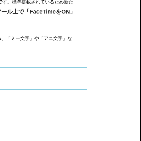
プリです。標準搭載されているため新た
ツール上で「FaceTimeをON」
め、「ミー文字」や「アニ文字」な