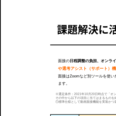
課題解決に
面接の
日程調整の負担、オンラ
や選考アシスト（サポート）機
面接はZoomなど別ツールを使
ます。
※選定条件：2021年10月20日時点で「
その中から以下の項目に当てはまるものを
①標準仕様として動画面接機能を実装かつ