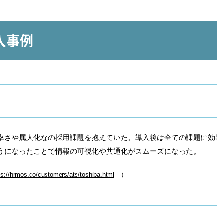
入事例
率さや属人化なの採用課題を抱えていた。導入後は全ての課題に効
うになったことで情報の可視化や共通化がスムーズになった。
ps://hrmos.co/customers/ats/toshiba.html
）