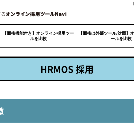
avi
»
【面接は外部ツール/対面】オンライン採用ツールを比較
»
HRMOS 採用
【面接機能付き】オンライン採用ツー
【面接は外部ツール/対面】
ルを比較
ールを比較
ApplyNow
ITSUMEN（イツメン）
インタビュー・オンデマンド
インタビューメーカー
ウェブメン
jinjerミーティング
SOKUMEN
どこでも面接
HireVue
バイオグラフ
HARUTAKA
ビズプラ採用管理
VIEWHUB
playse web面接
V-CUBE ミーティング
Movcube
i-web
AOL(アクセスオンライン)
AOLC（アクセスオンライン 
RPM
e2R PRO
エアリーフレッシャーズクラ
HR Analyst人材分析
HR PRIME
engage（エンゲージ）
CASTER BIZ recruiting
kintone（キントーン）
クラウドハウス採用
GoQ採用管理
採用一括かんりくん
ジョブオプ採用管理
ジョブカン
Jobギア採促
ジョブスイートキャリア
Smart Shuttle（スマート
Zohoリクルート
sonar ATS
next»
HERP Hire
HRMOS 採用
backcheck
HITO-Link リクルーティング
MyRefer
マッチングッド
MOCHICA
リクオプ
リクナビHRTech採用管理
Refcome
Reworks cloud
LePMOS（レプモス）
（SMP）
管理システム
HRMOS 採用
徴