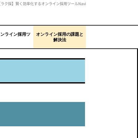
【ラク採】賢く効率化するオンライン採用ツールNavi
オンライン採用ツ
オンライン採用の課題と
解決法
キャリア）
ウド
シャトル）新卒採用
応募者を一元管理した
面接を効率化したい
選考のブレをなくした
ミスマッチを防ぎたい
選考辞退・内定辞退を
コミュニケーションが
説明会で思ったように
母集団形成ができない
録画面接を導入したい
通信トラブルに対応で
い
い
防ぎたい
とりづらい
反応が得られない
きない