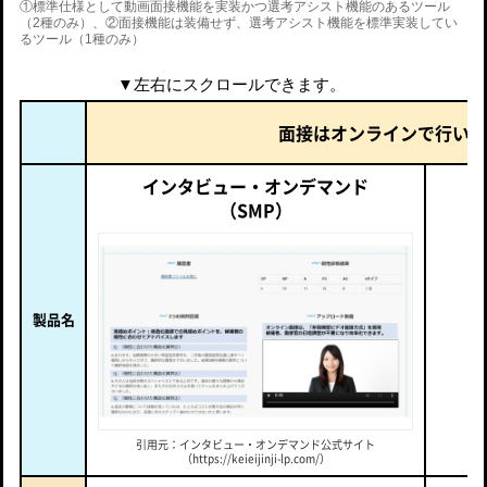
①標準仕様として動画面接機能を実装かつ選考アシスト機能のあるツール
（2種のみ）、②面接機能は装備せず、選考アシスト機能を標準実装してい
るツール（1種のみ）
▼左右にスクロールできます。
面接はオンラインで行いた
インタビュー・オンデマンド
（SMP）
製品名
（h
引用元：インタビュー・オンデマンド公式サイト
（https://keieijinji-lp.com/）