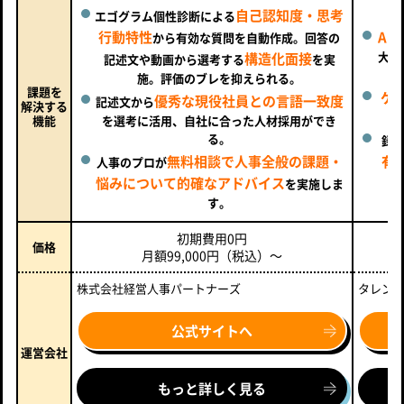
自己認知度・思考
エゴグラム個性診断による
行動特性
AI
から有効な質問を自動作成。回答の
大規
構造化面接
記述文や動画から選考する
を実
施。評価のブレを抑えられる。
課題を
ゲ
優秀な現役社員との言語一致度
記述文から
解決する
機能
を選考に活用、自社に合った人材採用ができ
る。
録
無料相談で人事全般の課題・
有
人事のプロが
悩みについて的確なアドバイス
を実施しま
す。
初期費用0円
価格
月額99,000円（税込）～
株式会社経営人事パートナーズ
タレン
公式サイトへ
運営会社
もっと詳しく見る