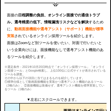
面接の
日程調整の負担、オンライン面接での通信トラブ
ル、選考精度の低下、情報漏洩リスクなどを解決
するため
に、
動画面接機能や選考アシスト（サポート）機能が標準
実装
されているオンライン採用ツールを紹介します。
面接はZoomなど別ツールを使いたい、対面で行いたいと
いう企業向けには、面接機能なしで選考アシスト機能のあ
るツールを紹介します。
※選定条件：2021年10月20日時点で「オンライン採用ツール」「オンライ
ン面接ツール」とGoogle検索し、上位100位に公式サイトが表示されている
ツールを調査。
その中から以下の項目に当てはまるものを紹介しています。
①標準仕様として動画面接機能を実装かつ選考アシスト機能のあるツール
（2種のみ）、②面接機能は装備せず、選考アシスト機能を標準実装してい
るツール（1種のみ）
▼左右にスクロールできます。
面接はオンラインで行いた