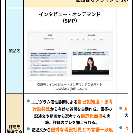
インタビュー・オンデマンド
（SMP）
製品名
（h
引用元：インタビュー・オンデマンド公式サイト
（https://keieijinji-lp.com/）
自己認知度・思考
エゴグラム個性診断による
行動特性
AI
から有効な質問を自動作成。回答の
大規
構造化面接
記述文や動画から選考する
を実
施。評価のブレを抑えられる。
課題を
ゲ
優秀な現役社員との言語一致度
記述文から
解決する